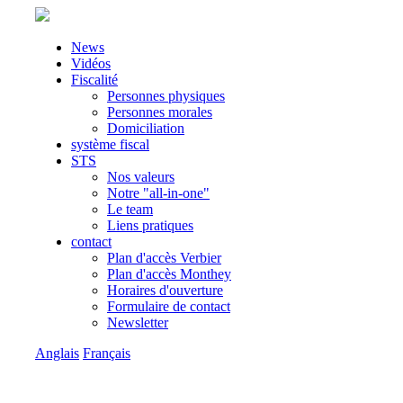
News
Vidéos
Fiscalité
Personnes physiques
Personnes morales
Domiciliation
système fiscal
STS
Nos valeurs
Notre "all-in-one"
Le team
Liens pratiques
contact
Plan d'accès Verbier
Plan d'accès Monthey
Horaires d'ouverture
Formulaire de contact
Newsletter
Anglais
Français