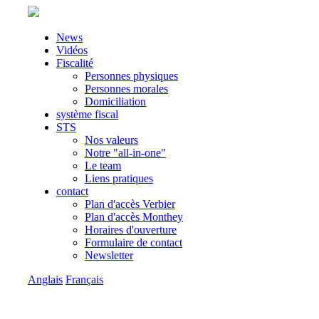
News
Vidéos
Fiscalité
Personnes physiques
Personnes morales
Domiciliation
système fiscal
STS
Nos valeurs
Notre "all-in-one"
Le team
Liens pratiques
contact
Plan d'accès Verbier
Plan d'accès Monthey
Horaires d'ouverture
Formulaire de contact
Newsletter
Anglais
Français