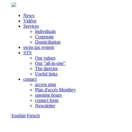
News
Vidéos
Services
Individuals
Corporate
Domiciliation
swiss tax system
STS
Our values
Our "all-in-one"
The director
Useful links
contact
access plan
Plan d'accès Monthey
opening hours
contact form
Newsletter
English
French